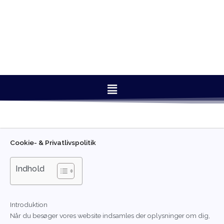
Gå
til
indholdet
Infrarød Termometer
Menu
Cookie- & Privatlivspolitik
Indhold
Introduktion
Når du besøger vores website indsamles der oplysninger om dig,