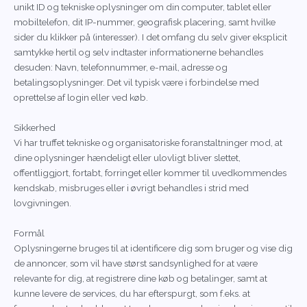
unikt ID og tekniske oplysninger om din computer, tablet eller
mobiltelefon, dit IP-nummer, geografisk placering, samt hvilke
sider du klikker på (interesser). I det omfang du selv giver eksplicit
samtykke hertil og selv indtaster informationerne behandles
desuden: Navn, telefonnummer, e-mail, adresse og
betalingsoplysninger. Det vil typisk være i forbindelse med
oprettelse af login eller ved køb.
Sikkerhed
Vi har truffet tekniske og organisatoriske foranstaltninger mod, at
dine oplysninger hændeligt eller ulovligt bliver slettet,
offentliggjort, fortabt, forringet eller kommer til uvedkommendes
kendskab, misbruges eller i øvrigt behandles i strid med
lovgivningen.
Formål
Oplysningerne bruges til at identificere dig som bruger og vise dig
de annoncer, som vil have størst sandsynlighed for at være
relevante for dig, at registrere dine køb og betalinger, samt at
kunne levere de services, du har efterspurgt, som f.eks. at