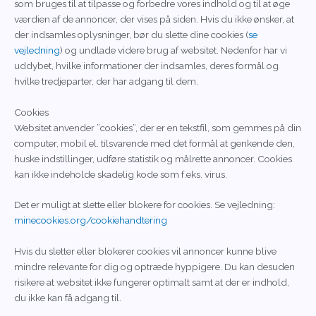
som bruges til at tilpasse og forbedre vores indhold og til at øge
værdien af de annoncer, der vises på siden. Hvis du ikke ønsker, at
der indsamles oplysninger, bør du slette dine cookies (
se
vejledning
) og undlade videre brug af websitet. Nedenfor har vi
uddybet, hvilke informationer der indsamles, deres formål og
hvilke tredjeparter, der har adgang til dem.
Cookies
Websitet anvender ”cookies”, der er en tekstfil, som gemmes på din
computer, mobil el. tilsvarende med det formål at genkende den,
huske indstillinger, udføre statistik og målrette annoncer. Cookies
kan ikke indeholde skadelig kode som f.eks. virus.
Det er muligt at slette eller blokere for cookies. Se vejledning:
minecookies.org/cookiehandtering
Hvis du sletter eller blokerer cookies vil annoncer kunne blive
mindre relevante for dig og optræde hyppigere. Du kan desuden
risikere at websitet ikke fungerer optimalt samt at der er indhold,
du ikke kan få adgang til.