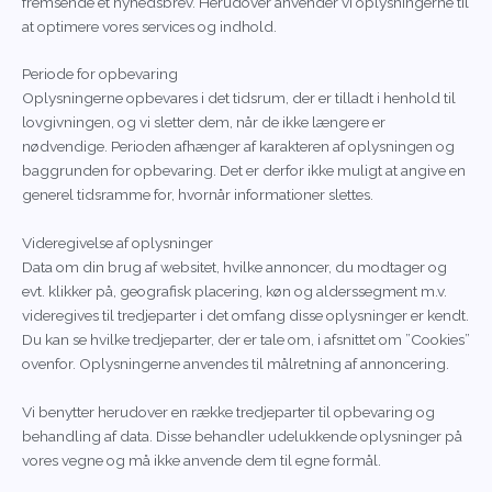
fremsende et nyhedsbrev. Herudover anvender vi oplysningerne til
at optimere vores services og indhold.
Periode for opbevaring
Oplysningerne opbevares i det tidsrum, der er tilladt i henhold til
lovgivningen, og vi sletter dem, når de ikke længere er
nødvendige. Perioden afhænger af karakteren af oplysningen og
baggrunden for opbevaring. Det er derfor ikke muligt at angive en
generel tidsramme for, hvornår informationer slettes.
Videregivelse af oplysninger
Data om din brug af websitet, hvilke annoncer, du modtager og
evt. klikker på, geografisk placering, køn og alderssegment m.v.
videregives til tredjeparter i det omfang disse oplysninger er kendt.
Du kan se hvilke tredjeparter, der er tale om, i afsnittet om ”Cookies”
ovenfor. Oplysningerne anvendes til målretning af annoncering.
Vi benytter herudover en række tredjeparter til opbevaring og
behandling af data. Disse behandler udelukkende oplysninger på
vores vegne og må ikke anvende dem til egne formål.