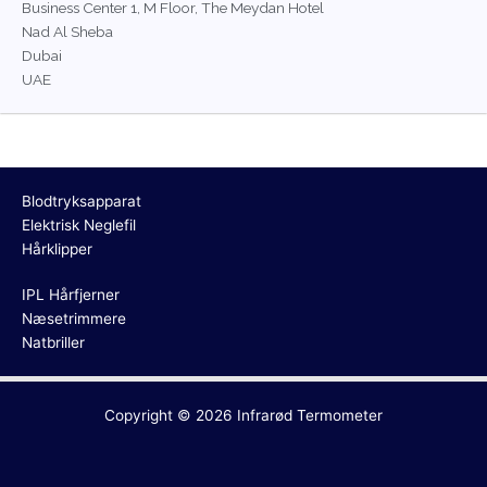
Business Center 1, M Floor, The Meydan Hotel
Nad Al Sheba
Dubai
UAE
Blodtryksapparat
Elektrisk Neglefil
Hårklipper
IPL Hårfjerner
Næsetrimmere
Natbriller
Copyright © 2026
Infrarød Termometer