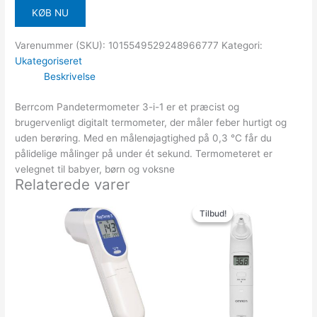
KØB NU
Varenummer (SKU):
1015549529248966777
Kategori:
Ukategoriseret
Beskrivelse
Berrcom Pandetermometer 3-i-1 er et præcist og
brugervenligt digitalt termometer, der måler feber hurtigt og
uden berøring. Med en målenøjagtighed på 0,3 °C får du
pålidelige målinger på under ét sekund. Termometeret er
velegnet til babyer, børn og voksne
Relaterede varer
Den
Den
oprindelige
aktuelle
Tilbud!
Tilbud!
pris
pris
var:
er:
481.00kr..
299.00kr..