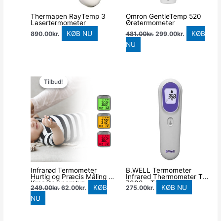
Thermapen RayTemp 3
Omron GentleTemp 520
Lasertermometer
Øretermometer
KØB NU
KØB
890.00
kr.
481.00
kr.
299.00
kr.
NU
Den
Den
oprindelige
aktuelle
Tilbud!
Tilbud!
pris
pris
var:
er:
249.00kr..
62.00kr..
Infrarød Termometer
B.WELL Termometer
Hurtig og Præcis Måling af
Infrared Thermometer TH-
Kropstemperatur
7000 – Touchless
KØB
KØB NU
249.00
kr.
62.00
kr.
275.00
kr.
NU