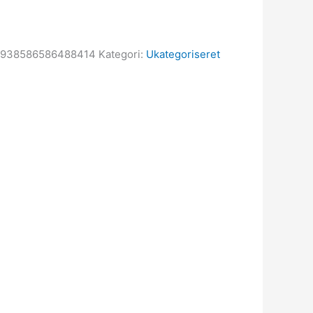
0938586586488414
Kategori:
Ukategoriseret