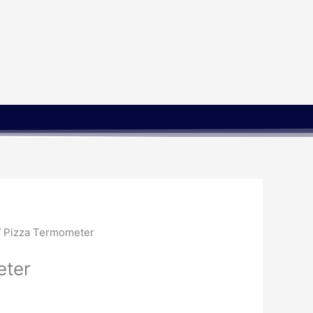
lle
/ Pizza Termometer
0kr..
eter