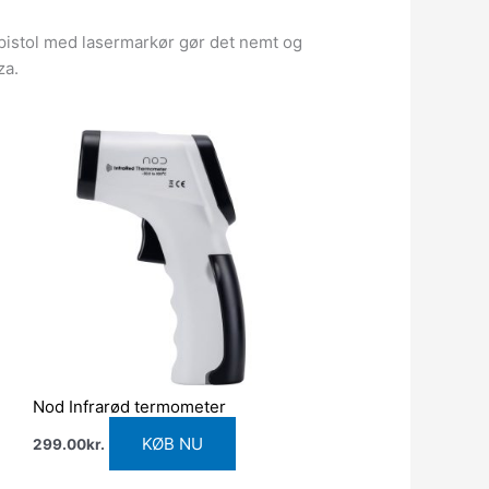
istol med lasermarkør gør det nemt og
za.
Nod Infrarød termometer
KØB NU
299.00
kr.