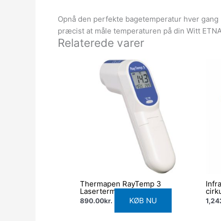
Opnå den perfekte bagetemperatur hver gang 
præcist at måle temperaturen på din Witt ETNA 
Relaterede varer
Thermapen RayTemp 3
Infr
Lasertermometer
cirk
Dies
KØB NU
890.00
kr.
1,24