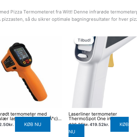
med Pizza Termometeret fra Witt! Denne infrarøde termometerp
pizzasten, så du sikrer optimale bagningresultater for hver piz
Den
Den
oprindelige
aktuelle
Tilbud!
Tilbud!
pris
pris
var:
er:
436.25kr..
419.52kr..
arødt termometer med
Laserliner termometer
ulær laser (-30Â°c-800Â°c)
ThermoSpot One infrarød
ella
KØB NU
KØB
2.50
kr.
436.25
kr.
419.52
kr.
NU