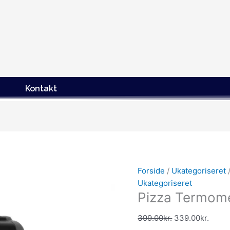
Kontakt
Den
Den
oprindelige
aktue
pris
pris
Forside
/
Ukategoriseret
var:
er:
Ukategoriseret
399.00kr..
339.0
Pizza Termom
399.00
kr.
339.00
kr.