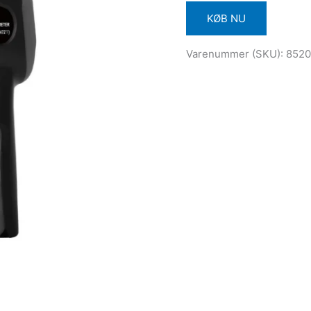
KØB NU
Varenummer (SKU):
852