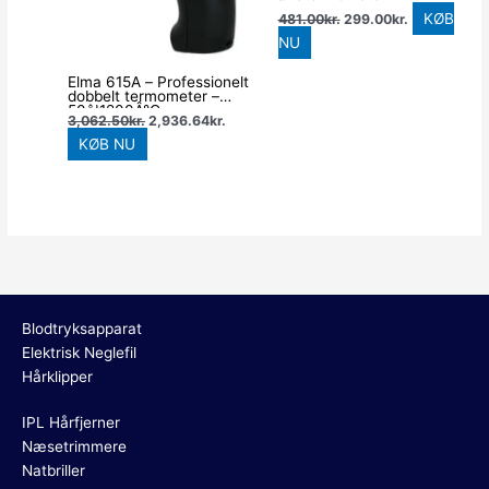
KØB
481.00
kr.
299.00
kr.
NU
Elma 615A – Professionelt
dobbelt termometer –
50â¦1200Â°C
3,062.50
kr.
2,936.64
kr.
KØB NU
Blodtryksapparat
Elektrisk Neglefil
Hårklipper
IPL Hårfjerner
Næsetrimmere
Natbriller