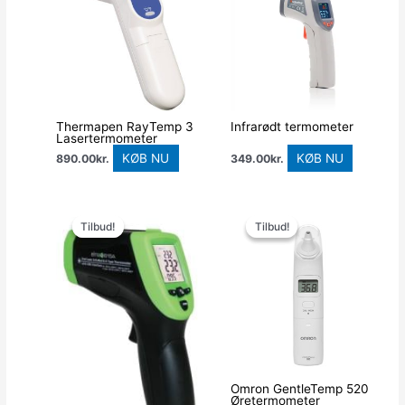
Thermapen RayTemp 3
Infrarødt termometer
Lasertermometer
KØB NU
KØB NU
890.00
kr.
349.00
kr.
Den
Den
Den
Den
oprindelige
aktuelle
oprindelige
aktuelle
Tilbud!
Tilbud!
Tilbud!
Tilbud!
pris
pris
pris
pris
var:
er:
var:
er:
3,062.50kr..
2,936.64kr..
481.00kr..
299.00kr..
Omron GentleTemp 520
Øretermometer