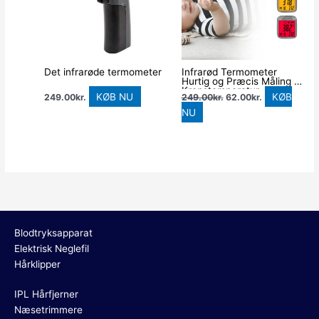
Det infrarøde termometer
Infrarød Termometer
Hurtig og Præcis Måling af
Kropstemperatur
KØB NU
KØB
249.00
kr.
249.00
kr.
62.00
kr.
NU
Blodtryksapparat
Elektrisk Neglefil
Hårklipper
IPL Hårfjerner
Næsetrimmere