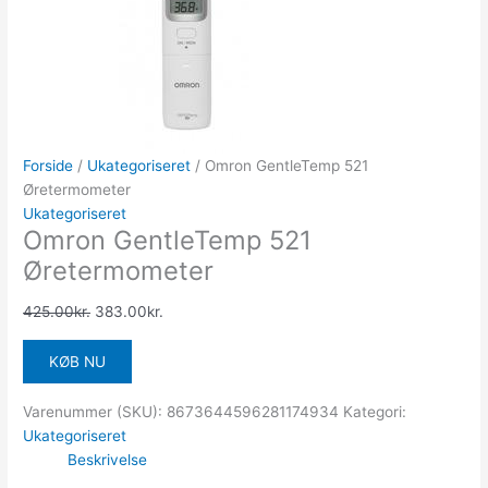
Forside
/
Ukategoriseret
/ Omron GentleTemp 521
Øretermometer
Ukategoriseret
Omron GentleTemp 521
Øretermometer
425.00
kr.
383.00
kr.
KØB NU
Varenummer (SKU):
8673644596281174934
Kategori:
Ukategoriseret
Beskrivelse