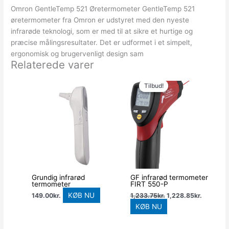
Omron GentleTemp 521 Øretermometer GentleTemp 521
øretermometer fra Omron er udstyret med den nyeste
infrarøde teknologi, som er med til at sikre et hurtige og
præcise målingsresultater. Det er udformet i et simpelt,
ergonomisk og brugervenligt design sam
Relaterede varer
Den
Den
oprindelige
aktuelle
Tilbud!
Tilbud!
pris
pris
var:
er:
1,233.75kr..
1,228.85
Grundig infrarød
GF infrarød termometer
termometer
FIRT 550-P
KØB NU
149.00
kr.
1,233.75
kr.
1,228.85
kr.
KØB NU