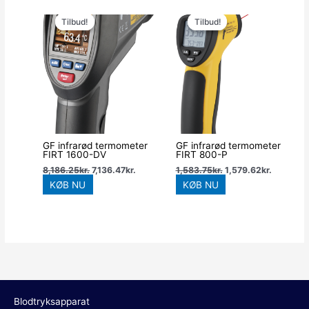
Den
Den
Den
Den
oprindelige
aktuelle
oprindelige
aktuelle
Tilbud!
Tilbud!
Tilbud!
Tilbud!
pris
pris
pris
pris
var:
er:
var:
er:
8,186.25kr..
7,136.47kr..
1,583.75kr..
1,579.62k
GF infrarød termometer
GF infrarød termometer
FIRT 1600-DV
FIRT 800-P
8,186.25
kr.
7,136.47
kr.
1,583.75
kr.
1,579.62
kr.
KØB NU
KØB NU
Blodtryksapparat